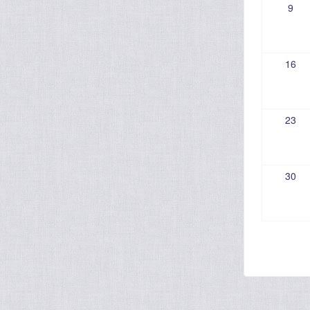
9
16
23
30