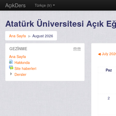
AçıkDers
Türkçe (tr)
Atatürk Üniversitesi Açık E
Ana Sayfa
▶
August 2026
GEZINME
◀
July 202
Ana Sayfa
Hakkında
Site haberleri
Paz
Dersler
2