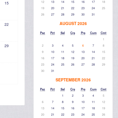
12
13
14
15
16
17
18
15
19
20
21
22
23
24
25
26
27
28
29
30
31
AUGUST 2026
22
Paz
Pzt
Sal
Çrş
Prş
Cum
Cmt
1
29
2
3
4
5
6
7
8
9
10
11
12
13
14
15
16
17
18
19
20
21
22
23
24
25
26
27
28
29
30
31
SEPTEMBER 2026
Paz
Pzt
Sal
Çrş
Prş
Cum
Cmt
1
2
3
4
5
6
7
8
9
10
11
12
13
14
15
16
17
18
19
20
21
22
23
24
25
26