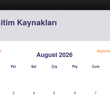
ğitim Kaynakları
6
Septemb
August 2026
Pzt
Sal
Çrş
Prş
Cum
3
4
5
6
7