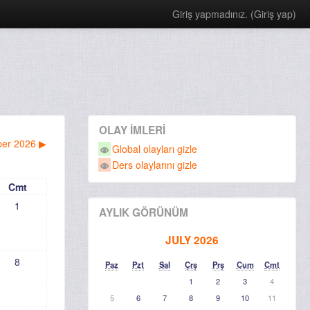
Giriş yapmadınız. (
Giriş yap
)
OLAY IMLERI
er 2026
▶
Global olayları gizle
Ders olaylarını gizle
Cmt
1
AYLIK GÖRÜNÜM
JULY 2026
8
Paz
Pzt
Sal
Çrş
Prş
Cum
Cmt
1
2
3
4
5
6
7
8
9
10
11