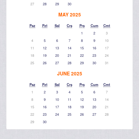
27
28
29
30
MAY 2025
Paz
Pzt
Sal
Çrş
Prş
Cum
Cmt
1
2
3
4
5
6
7
8
9
10
11
12
13
14
15
16
17
18
19
20
21
22
23
24
25
26
27
28
29
30
31
JUNE 2025
Paz
Pzt
Sal
Çrş
Prş
Cum
Cmt
1
2
3
4
5
6
7
8
9
10
11
12
13
14
15
16
17
18
19
20
21
22
23
24
25
26
27
28
29
30