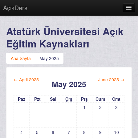
AçıkDers
Türkçe (tr)
Atatürk Üniversitesi Açık
Giriş yapmadınız. (
Giriş yap
)
Eğitim Kaynakları
Ana Sayfa
→
May 2025
←
April 2025
June 2025
→
May 2025
Paz
Pzt
Sal
Çrş
Prş
Cum
Cmt
1
2
3
4
5
6
7
8
9
10