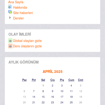
Ana Sayfa
Hakkında
Site haberleri
Dersler
OLAY IMLERI
Global olayları gizle
Ders olaylarını gizle
AYLIK GÖRÜNÜM
APRIL 2025
Paz
Pzt
Sal
Çrş
Prş
Cum
Cmt
1
2
3
4
5
6
7
8
9
10
11
12
13
14
15
16
17
18
19
20
21
22
23
24
25
26