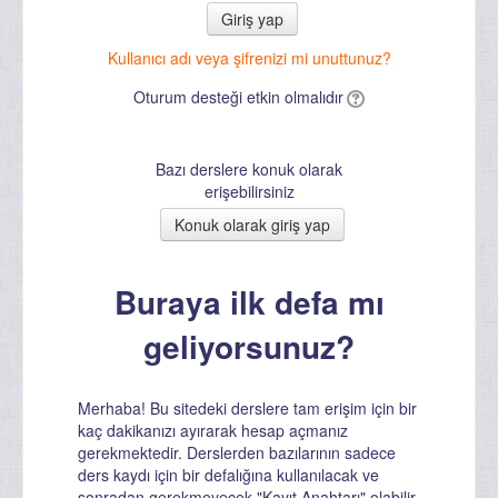
Kullanıcı adı veya şifrenizi mi unuttunuz?
Oturum desteği etkin olmalıdır
Bazı derslere konuk olarak
erişebilirsiniz
Buraya ilk defa mı
geliyorsunuz?
Merhaba! Bu sitedeki derslere tam erişim için bir
kaç dakikanızı ayırarak hesap açmanız
gerekmektedir. Derslerden bazılarının sadece
ders kaydı için bir defalığına kullanılacak ve
sonradan gerekmeyecek "Kayıt Anahtarı" olabilir.