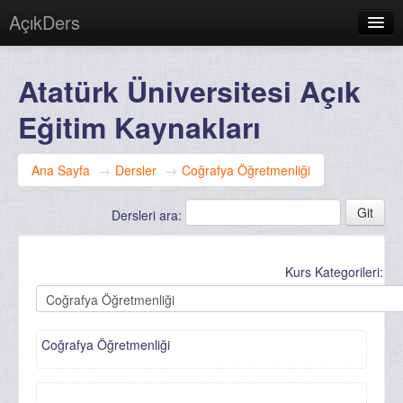
AçıkDers
Türkçe (tr)
Atatürk Üniversitesi Açık
Giriş yapmadınız. (
Giriş yap
)
Eğitim Kaynakları
Ana Sayfa
→
Dersler
→
Coğrafya Öğretmenliği
Dersleri ara:
Kurs Kategorileri:
Coğrafya Öğretmenliği