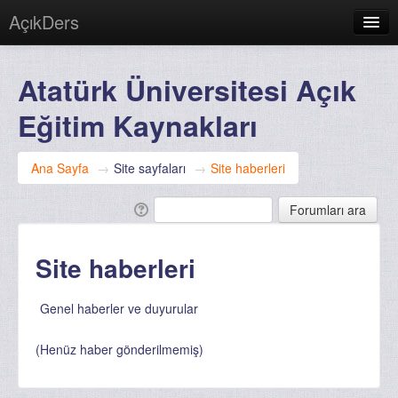
AçıkDers
Türkçe (tr)
Atatürk Üniversitesi Açık
Giriş yapmadınız. (
Giriş yap
)
Eğitim Kaynakları
Ana Sayfa
→
Site sayfaları
→
Site haberleri
Site haberleri
Genel haberler ve duyurular
(Henüz haber gönderilmemiş)