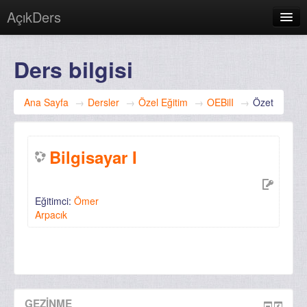
AçıkDers
Giriş yapmadınız. (
Giriş yap
)
Ders bilgisi
Ana Sayfa
→
Dersler
→
Özel Eğitim
→
OEBilI
→
Özet
Bilgisayar I
Eğitimci:
Ömer
Arpacık
GEZINME