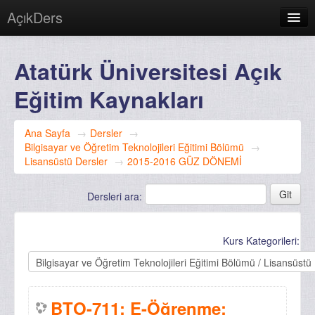
AçıkDers
Türkçe (tr)
Atatürk Üniversitesi Açık
Giriş yapmadınız. (
Giriş yap
)
Eğitim Kaynakları
Ana Sayfa
→
Dersler
→
Bilgisayar ve Öğretim Teknolojileri Eğitimi Bölümü
→
Lisansüstü Dersler
→
2015-2016 GÜZ DÖNEMİ
Dersleri ara:
Kurs Kategorileri:
BTO-711: E-Öğrenme: