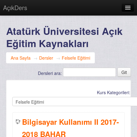
AçıkDers
Türkçe (tr)
Atatürk Üniversitesi Açık
Giriş yapmadınız. (
Giriş yap
)
Eğitim Kaynakları
Ana Sayfa
→
Dersler
→
Felsefe Eğitimi
Dersleri ara:
Kurs Kategorileri:
Bilgisayar Kullanımı II 2017-
2018 BAHAR