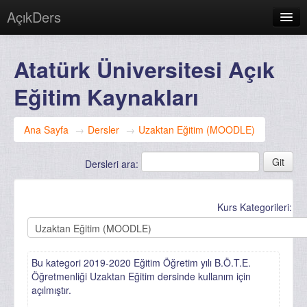
AçıkDers
Türkçe (tr)
Atatürk Üniversitesi Açık
Giriş yapmadınız. (
Giriş yap
)
Eğitim Kaynakları
Ana Sayfa
→
Dersler
→
Uzaktan Eğitim (MOODLE)
Dersleri ara:
Kurs Kategorileri:
Bu kategori 2019-2020 Eğitim Öğretim yılı B.Ö.T.E.
Öğretmenliği Uzaktan Eğitim dersinde kullanım için
açılmıştır.