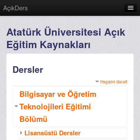
AçıkDers
Türkçe (tr)
Atatürk Üniversitesi Açık
Giriş yapmadınız. (
Giriş yap
)
Eğitim Kaynakları
Dersler
Hepsini daralt
Bilgisayar ve Öğretim
Teknolojileri Eğitimi
Bölümü
Lisansüstü Dersler