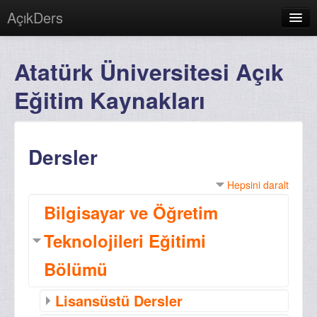
AçıkDers
Türkçe (tr)
Atatürk Üniversitesi Açık
Giriş yapmadınız. (
Giriş yap
)
Eğitim Kaynakları
Dersler
Hepsini daralt
Bilgisayar ve Öğretim
Teknolojileri Eğitimi
Bölümü
Lisansüstü Dersler