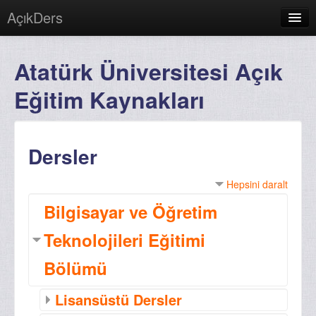
AçıkDers
Türkçe (tr)
Atatürk Üniversitesi Açık
Giriş yapmadınız. (
Giriş yap
)
Eğitim Kaynakları
Dersler
Hepsini daralt
Bilgisayar ve Öğretim
Teknolojileri Eğitimi
Bölümü
Lisansüstü Dersler